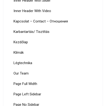
Inner Header With Slider
Inner Header With Video
Kapcsolat – Contact – Oтношения
Karbantartás/ Tisztítás
Kezdőlap
Klímák
Légtechnika
Our Team
Page Full Width
Page Left Sidebar
Page No Sidebar