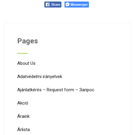
Messenger
Share
Pages
About Us
Adatvédelmi irányelvek
Ajánlatkérés – Request form – Запрос
Akció
Áraink
Árlista