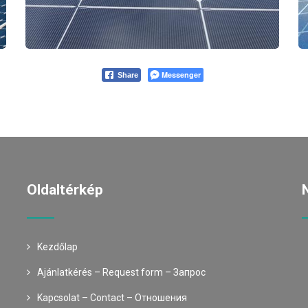
Messenger
Share
Oldaltérkép
Kezdőlap
Ajánlatkérés – Request form – Запрос
Kapcsolat – Contact – Oтношения