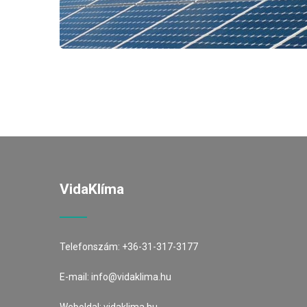
VidaKlíma
Telefonszám:
+36-31-317-3177
E-mail:
info@vidaklima.hu
Weboldal:
vidaklima.hu