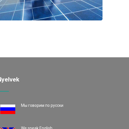
Nyelvek
Mы говорим по русски
We speak English