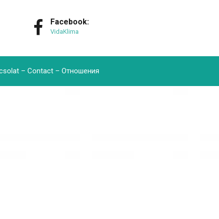
Facebook:
VidaKlima
csolat – Contact – Oтношения