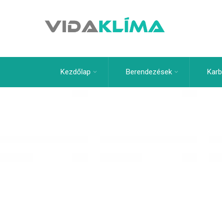
Kezdőlap
Berendezések
Karb