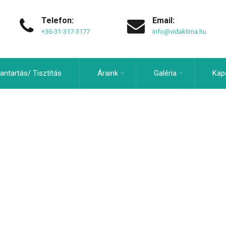
Telefon:
Email:
+36-31-317-3177
info@vidaklima.hu
antartás/ Tisztítás
Áraink
Galéria
Kap