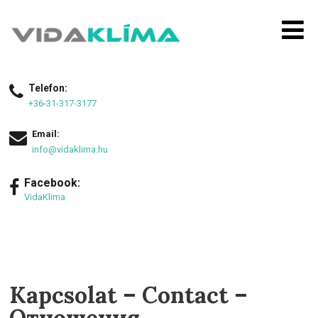
Telefon:
+36-31-317-3177
Email:
info@vidaklima.hu
Facebook:
VidaKlima
Kapcsolat – Contact –
Oтношения