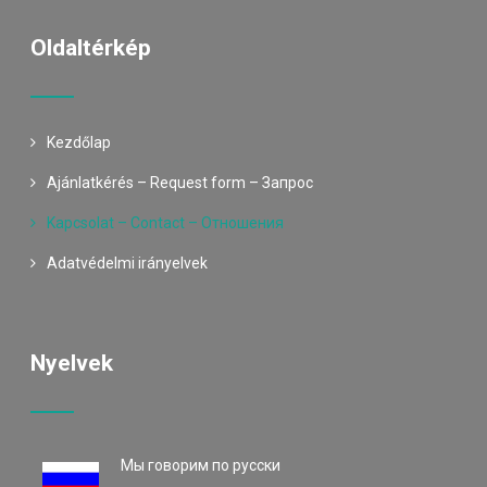
Oldaltérkép
Kezdőlap
Ajánlatkérés – Request form – Запрос
Kapcsolat – Contact – Oтношения
Adatvédelmi irányelvek
Nyelvek
Mы говорим по русски