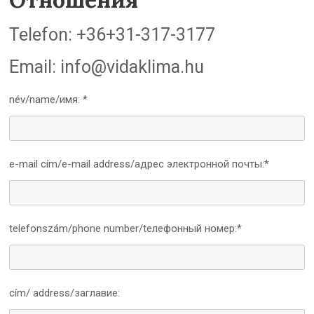
Telefon: +36+31-317-3177
Email: info@vidaklima.hu
név/name/имя: *
e-mail cím/e-mail address/адрес электронной почты:*
telefonszám/phone number/tелефонный номер:*
cím/ address/заглавие: