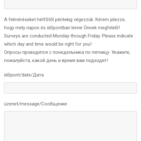
A felméréseket hétfőtől péntekig végezzük. Kérem jelezze,
hogy mely napon és időpontban lenne Önnek megfelelő!
Surveys are conducted Monday through Friday. Please indicate
which day and time would be right for you!
Опросы проводятся с понедельника по пятницу. Укажите,
пожалуйста, какой день и время вам подходят!
időpont/date/Дата
üzenet/message/Сообщение