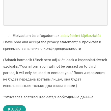
Elolvastam és elfogadom az
adatvédelmi tájékoztatót
I have read and accept the privacy statement/ Я прочитал и
принимаю заявление о конфиденциальности
(Adatait harmadik félnek nem adjuk át, csak a kapcsolatfelvételt
szolgálja./Your information will not be passed on to third
parties, it will only be used to contact you./ Ваша информация
не будет передана третьим лицам, она будет
использоваться только для связи с вами.)
*szükséges adat/required data/Необходимые данные