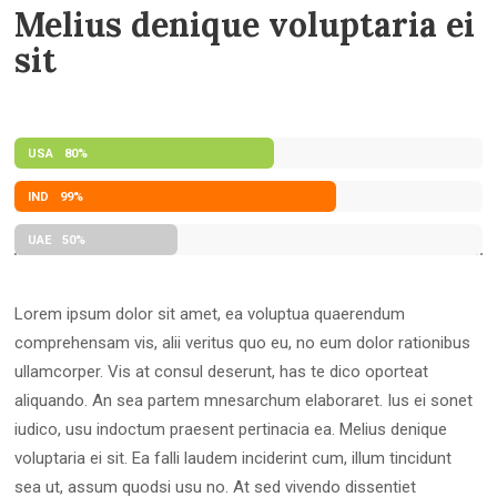
Melius denique voluptaria ei
sit
USA
80%
IND
99%
UAE
50%
Lorem ipsum dolor sit amet, ea voluptua quaerendum
comprehensam vis, alii veritus quo eu, no eum dolor rationibus
ullamcorper. Vis at consul deserunt, has te dico oporteat
aliquando. An sea partem mnesarchum elaboraret. Ius ei sonet
iudico, usu indoctum praesent pertinacia ea. Melius denique
voluptaria ei sit. Ea falli laudem inciderint cum, illum tincidunt
sea ut, assum quodsi usu no. At sed vivendo dissentiet