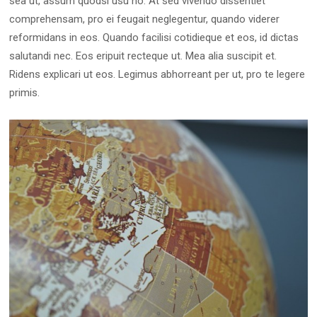
sea ut, assum quodsi usu no. At sed vivendo dissentiet
comprehensam, pro ei feugait neglegentur, quando viderer
reformidans in eos. Quando facilisi cotidieque et eos, id dictas
salutandi nec. Eos eripuit recteque ut. Mea alia suscipit et.
Ridens explicari ut eos. Legimus abhorreant per ut, pro te legere
primis.