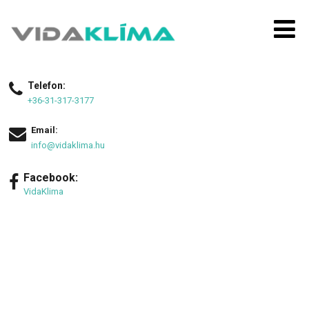
Telefon:
+36-31-317-3177
Email:
info@vidaklima.hu
Facebook:
VidaKlima