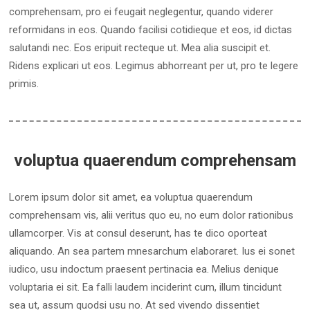
comprehensam, pro ei feugait neglegentur, quando viderer
reformidans in eos. Quando facilisi cotidieque et eos, id dictas
salutandi nec. Eos eripuit recteque ut. Mea alia suscipit et.
Ridens explicari ut eos. Legimus abhorreant per ut, pro te legere
primis.
voluptua quaerendum comprehensam
Lorem ipsum dolor sit amet, ea voluptua quaerendum
comprehensam vis, alii veritus quo eu, no eum dolor rationibus
ullamcorper. Vis at consul deserunt, has te dico oporteat
aliquando. An sea partem mnesarchum elaboraret. Ius ei sonet
iudico, usu indoctum praesent pertinacia ea. Melius denique
voluptaria ei sit. Ea falli laudem inciderint cum, illum tincidunt
sea ut, assum quodsi usu no. At sed vivendo dissentiet