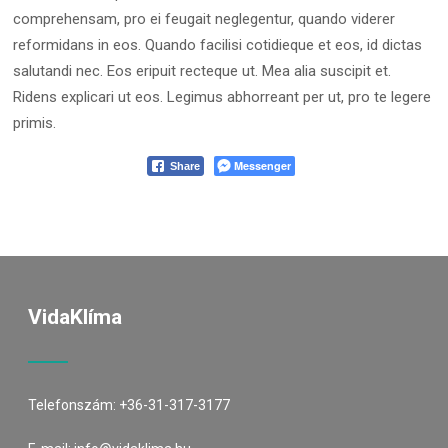
comprehensam, pro ei feugait neglegentur, quando viderer
reformidans in eos. Quando facilisi cotidieque et eos, id dictas
salutandi nec. Eos eripuit recteque ut. Mea alia suscipit et.
Ridens explicari ut eos. Legimus abhorreant per ut, pro te legere
primis.
Messenger
Share
VidaKlíma
Telefonszám:
+36-31-317-3177