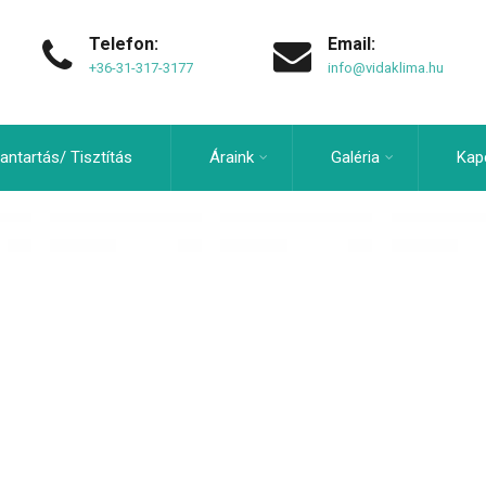
Telefon:
Email:
+36-31-317-3177
info@vidaklima.hu
antartás/ Tisztítás
Áraink
Galéria
Kap