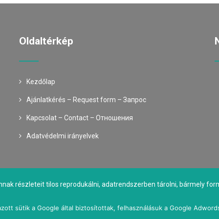
Oldaltérkép
Kezdőlap
Ajánlatkérés – Request form – Запрос
Kapcsolat – Contact – Oтношения
Adatvédelmi irányelvek
nnak részleteit tilos reprodukálni, adatrendszerben tárolni, bármely 
tulajdonosok engedélye nélkül közölni!
zott sütik a Google által biztosítottak, felhasználásuk a Google Adword