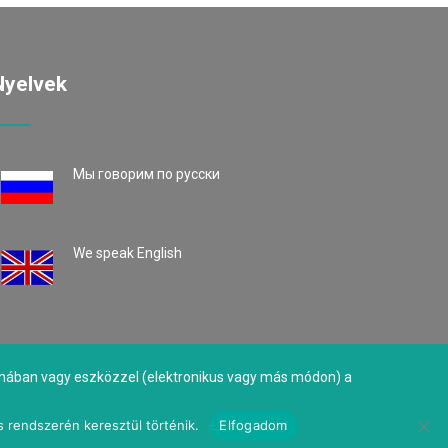
Nyelvek
Mы говорим по русски
We speak English
formában vagy eszközzel (elektronikus vagy más módon) a
s rendszerén keresztül történik.
Elfogadom