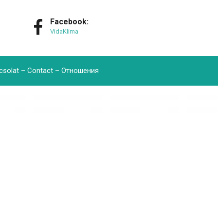
Facebook:
VidaKlima
csolat – Contact – Oтношения