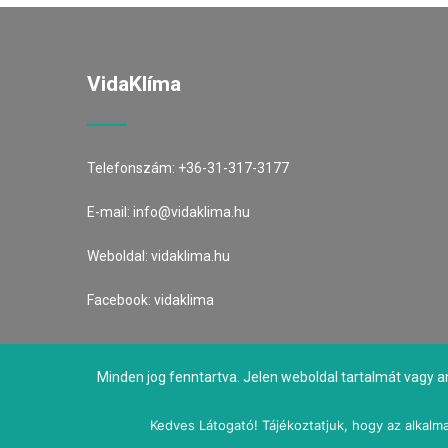
VidaKlíma
Telefonszám:
+36-31-317-3177
E-mail:
info@vidaklima.hu
Weboldal:
vidaklima.hu
Facebook:
vidaklima
Minden jog fenntartva. Jelen weboldal tartalmát vagy a
Kedves Látogató! Tájékoztatjuk, hogy az alkalma