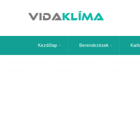
Kezdőlap
Berendezések
Karb