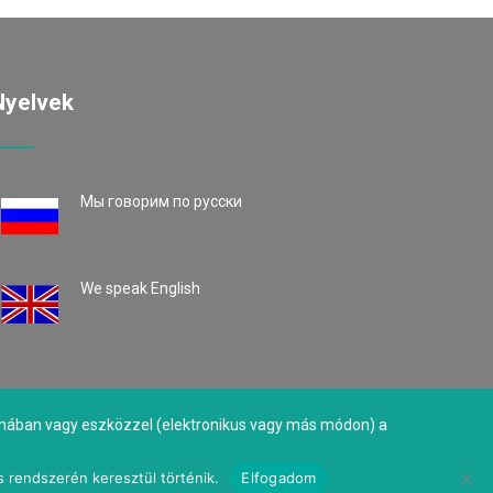
Nyelvek
Mы говорим по русски
We speak English
formában vagy eszközzel (elektronikus vagy más módon) a
s rendszerén keresztül történik.
Elfogadom