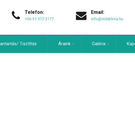
Telefon:
Email:
+36-31-317-3177
info@vidaklima.hu
antartás/ Tisztítás
Áraink
Galéria
Kap