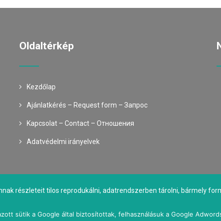
Oldaltérkép
Kezdőlap
Ajánlatkérés – Request form – Запрос
Kapcsolat – Contact – Oтношения
Adatvédelmi irányelvek
nnak részleteit tilos reprodukálni, adatrendszerben tárolni, bármely 
tulajdonosok engedélye nélkül közölni!
zott sütik a Google által biztosítottak, felhasználásuk a Google Adword