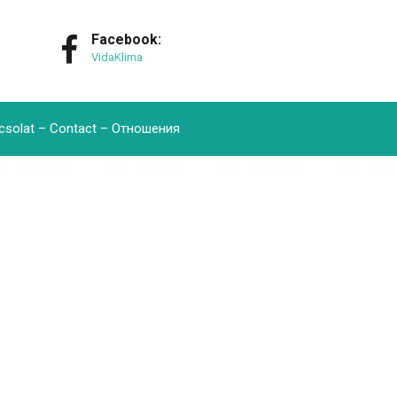
Facebook:
VidaKlima
csolat – Contact – Oтношения