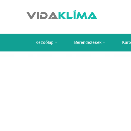
Kezdőlap
Berendezések
Karb