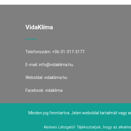
VidaKlíma
Telefonszám:
+36-31-317-3177
E-mail:
info@vidaklima.hu
Weboldal:
vidaklima.hu
Facebook:
vidaklima
Minden jog fenntartva. Jelen weboldal tartalmát vagy a
Kedves Látogató! Tájékoztatjuk, hogy az alkalma