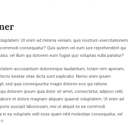
ner
voluptatem. Ut enim ad minima veniam, quis nostrum exercitationem
 ea commodi consequatur? Quis autem vel eum iure reprehenderit qui
atur, vel illum qui dolorem eum fugiat quo voluptas nulla pariatur?
oluptatem accusantium doloremque laudantium, totam rem aperiam,
chitecto beatae vitae dicta sunt explicabo. Nemo enim ipsam
ugit, sed quia consequuntur magni dolores eos qui ratione
i dolorem ipsum quia dolor sit amet, consectetur, adipisci velit,
labore et dolore magnam aliquam quaerat voluptatem. Ut enim ad
oris suscipit laboriosam, nisi ut aliquid ex ea commodi
 in ea voluptate velit esse quam nihil molestiae consequatur, vel
r?