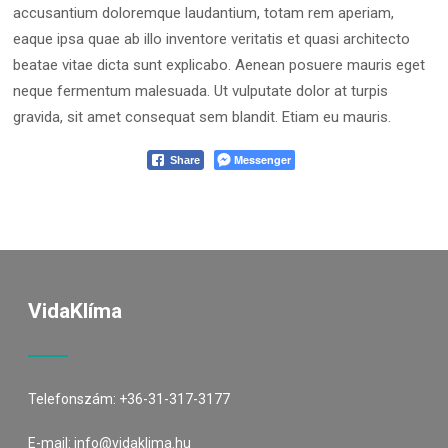
accusantium doloremque laudantium, totam rem aperiam,
eaque ipsa quae ab illo inventore veritatis et quasi architecto
beatae vitae dicta sunt explicabo. Aenean posuere mauris eget
neque fermentum malesuada. Ut vulputate dolor at turpis
gravida, sit amet consequat sem blandit. Etiam eu mauris.
Messenger
Share
VidaKlíma
Telefonszám:
+36-31-317-3177
E-mail:
info@vidaklima.hu