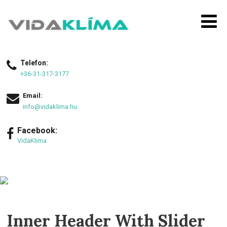
Telefon:
+36-31-317-3177
Email:
info@vidaklima.hu
Facebook:
VidaKlima
Inner Header With Slider