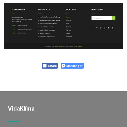
Messenger
Share
VidaKlíma