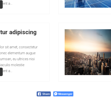
esent a…
ur adipiscing
or sit amet, consectetur
. Donec elementum augue
umsan, eu ultrices nisi
iaculis molestie
esent a…
Messenger
Share