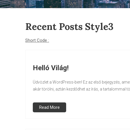
Recent Posts Style3
Short Code :
Helló Világ!
Üdvözlet a WordPress-ben! Ez az első bejegyzés, amel
akár törölni, aztán kezdődhet az írás, a tartalommal tör
Read More