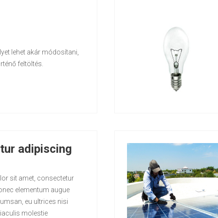
yet lehet akár módosítani,
ténő feltöltés.
ur adipiscing
or sit amet, consectetur
. Donec elementum augue
umsan, eu ultrices nisi
iaculis molestie