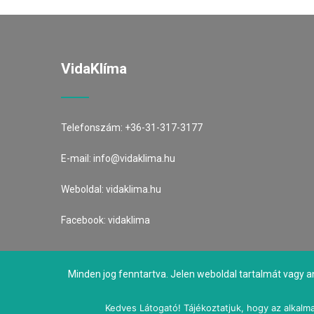
VidaKlíma
Telefonszám:
+36-31-317-3177
E-mail:
info@vidaklima.hu
Weboldal:
vidaklima.hu
Facebook:
vidaklima
Minden jog fenntartva. Jelen weboldal tartalmát vagy a
Kedves Látogató! Tájékoztatjuk, hogy az alkalma