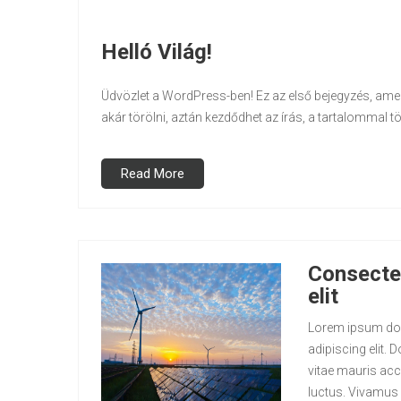
Helló Világ!
Üdvözlet a WordPress-ben! Ez az első bejegyzés, amel
akár törölni, aztán kezdődhet az írás, a tartalommal tör
Read More
Consectet
elit
Lorem ipsum dol
adipiscing elit
vitae mauris acc
luctus. Vivamus 