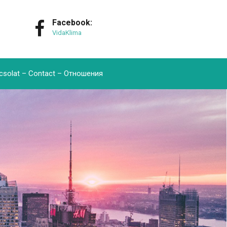
Facebook:
VidaKlima
csolat – Contact – Oтношения