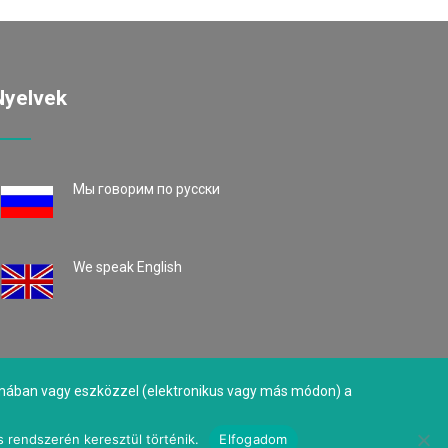
Nyelvek
Mы говорим по русски
We speak English
formában vagy eszközzel (elektronikus vagy más módon) a
s rendszerén keresztül történik.
Elfogadom