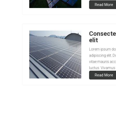
scelerisque. Pra
Read More
Consectet
elit
Lorem ipsum dol
adipiscing elit
vitae mauris acc
luctus. Vivamus 
scelerisque. Pra
Read More