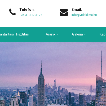
Telefon:
Email:
+36-31-317-3177
info@vidaklima.hu
antartás/ Tisztítás
Áraink
Galéria
Kap