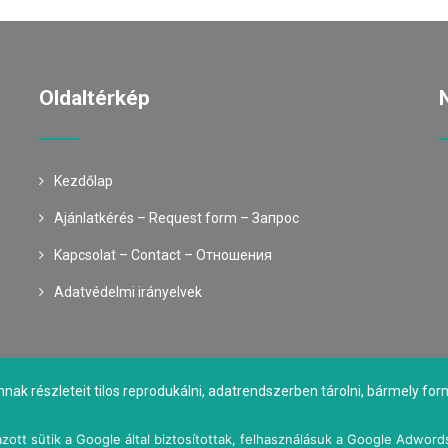
Oldaltérkép
Kezdőlap
Ajánlatkérés – Request form – Запрос
Kapcsolat – Contact – Oтношения
Adatvédelmi irányelvek
nnak részleteit tilos reprodukálni, adatrendszerben tárolni, bármely 
tulajdonosok engedélye nélkül közölni!
zott sütik a Google által biztosítottak, felhasználásuk a Google Adword