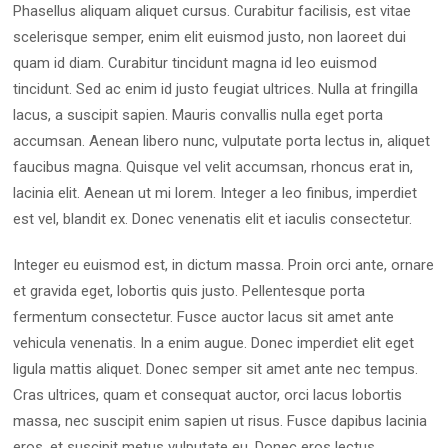
Phasellus aliquam aliquet cursus. Curabitur facilisis, est vitae
scelerisque semper, enim elit euismod justo, non laoreet dui
quam id diam. Curabitur tincidunt magna id leo euismod
tincidunt. Sed ac enim id justo feugiat ultrices. Nulla at fringilla
lacus, a suscipit sapien. Mauris convallis nulla eget porta
accumsan. Aenean libero nunc, vulputate porta lectus in, aliquet
faucibus magna. Quisque vel velit accumsan, rhoncus erat in,
lacinia elit. Aenean ut mi lorem. Integer a leo finibus, imperdiet
est vel, blandit ex. Donec venenatis elit et iaculis consectetur.
Integer eu euismod est, in dictum massa. Proin orci ante, ornare
et gravida eget, lobortis quis justo. Pellentesque porta
fermentum consectetur. Fusce auctor lacus sit amet ante
vehicula venenatis. In a enim augue. Donec imperdiet elit eget
ligula mattis aliquet. Donec semper sit amet ante nec tempus.
Cras ultrices, quam et consequat auctor, orci lacus lobortis
massa, nec suscipit enim sapien ut risus. Fusce dapibus lacinia
eros, et suscipit metus vulputate eu. Donec eros lectus,