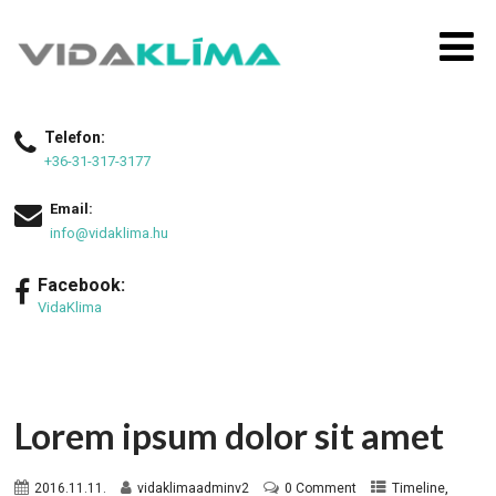
Telefon:
+36-31-317-3177
Email:
info@vidaklima.hu
Facebook:
VidaKlima
Lorem ipsum dolor sit amet
,
2016.11.11.
vidaklimaadminv2
0 Comment
Timeline