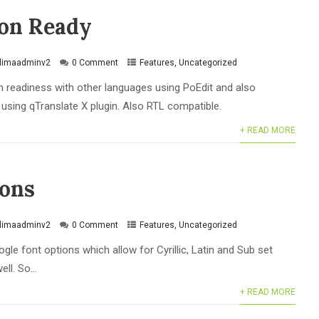
ion Ready
klimaadminv2
0 Comment
Features
,
Uncategorized
on readiness with other languages using PoEdit and also
 using qTranslate X plugin. Also RTL compatible.
+ READ MORE
ions
klimaadminv2
0 Comment
Features
,
Uncategorized
le font options which allow for Cyrillic, Latin and Sub set
ll. So...
+ READ MORE