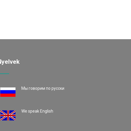
Nyelvek
Mы говорим по русски
We speak English