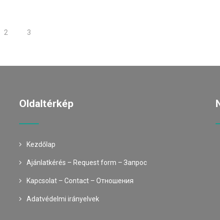
2
3
Oldaltérkép
Kezdőlap
Ajánlatkérés – Request form – Запрос
Kapcsolat – Contact – Oтношения
Adatvédelmi irányelvek