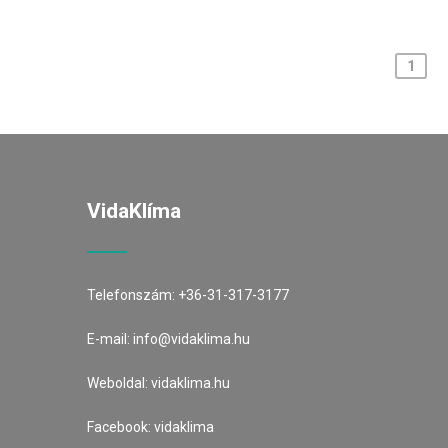
Bejegyzések
1
lapozása
VidaKlíma
Telefonszám:
+36-31-317-3177
E-mail:
info@vidaklima.hu
Weboldal:
vidaklima.hu
Facebook:
vidaklima