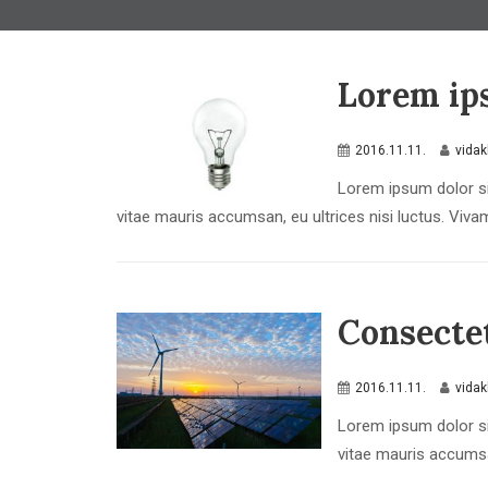
Lorem ip
2016.11.11.
vida
Lorem ipsum dolor si
vitae mauris accumsan, eu ultrices nisi luctus. Vivamu
Consectet
2016.11.11.
vida
Lorem ipsum dolor si
vitae mauris accumsan