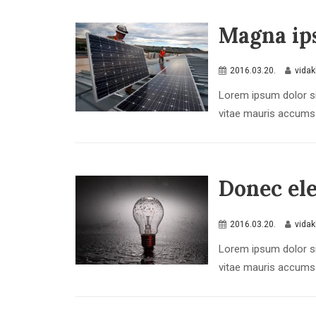
Magna ips
2016.03.20.
vida
Lorem ipsum dolor si
vitae mauris accumsan
Donec el
2016.03.20.
vida
Lorem ipsum dolor si
vitae mauris accumsan