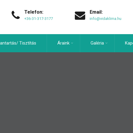
Telefon:
Email:
+36-31-317-3177
info@vidaklima.hu
antartás/ Tisztítás
Áraink
Galéria
Kap