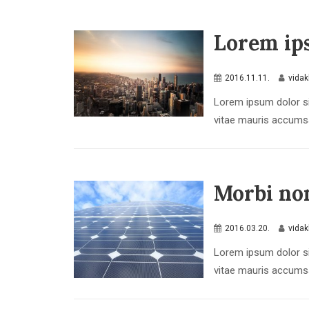
Lorem ip
2016.11.11.
vida
Lorem ipsum dolor si
vitae mauris accumsan
Morbi non
2016.03.20.
vida
Lorem ipsum dolor si
vitae mauris accumsan