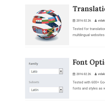
Translat
2016.02.26.
vida
Tested for translati
multilingual websites
Font Opt
2016.02.26.
vida
Tested with 600+ Goog
fonts and styles as we