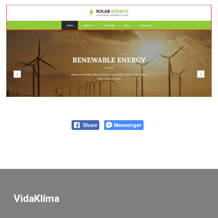
Messenger
Share
VidaKlíma