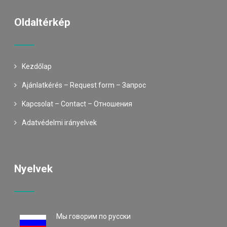
Oldaltérkép
Kezdőlap
Ajánlatkérés – Request form – Запрос
Kapcsolat – Contact – Oтношения
Adatvédelmi irányelvek
Nyelvek
Mы говорим по русски