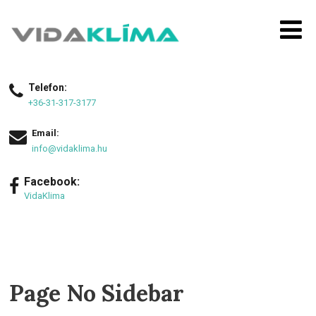
Telefon:
+36-31-317-3177
Email:
info@vidaklima.hu
Facebook:
VidaKlima
Page No Sidebar