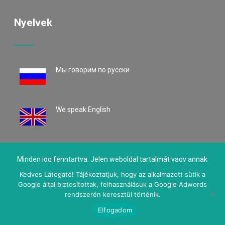
Nyelvek
Mы говорим по русски
We speak English
Minden jog fenntartva. Jelen weboldal tartalmát vagy annak
részleteit tilos reprodukálni, adatrendszerben tárolni, bármely
Kedves Látogató! Tájékoztatjuk, hogy az alkalmazott sütik a
Google által biztosítottak, felhasználásuk a Google Adwords
formában vagy eszközzel (elektronikus vagy más módon) a
rendszerén keresztül történik.
tulajdonosok engedélye nélkül közölni!
Elfogadom