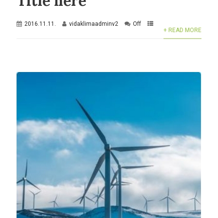
Title here
2016.11.11.
vidaklimaadminv2
Off
+ READ MORE